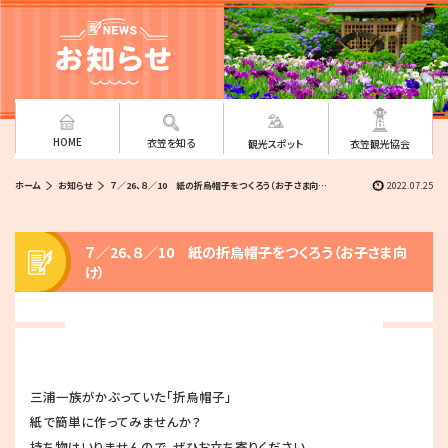
HOME
衣笠を知る
観光スポット
衣笠観光協会
ホーム
お知らせ
７／26、８／10 紙の折烏帽子をつくろう（お子さま向け）
2022.07.25
７／26、８／10 紙の折烏帽子をつくろう（お子さま向
け）
三浦一族がかぶっていた「折烏帽子」
紙で簡単に作ってみませんか？
持ち物はいりませんので、ぜひお立ち寄りください。